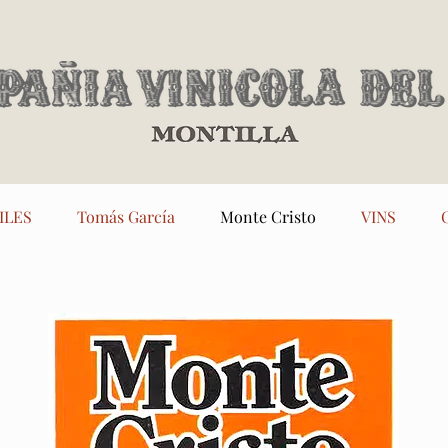
ILES
Tomás García
Monte Cristo
VINS